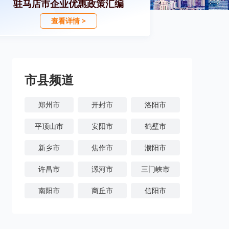
驻马店市企业优惠政策汇编
查看详情 >
市县频道
郑州市
开封市
洛阳市
平顶山市
安阳市
鹤壁市
新乡市
焦作市
濮阳市
许昌市
漯河市
三门峡市
南阳市
商丘市
信阳市
周口市
驻马店市
济源市