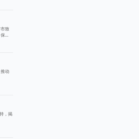
作市致
力保
、推动
持，揭