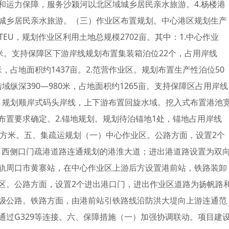
和运力保障，服务沙颍河以北区域城乡居民亲水旅游。4.杨楼港
城乡居民亲水旅游。（三）作业区布置规划。中心港区规划生产
万TEU，规划作业区利用土地总规模2702亩。其中：1.中心作业
米。支持保障区下游岸线规划布置集装箱泊位22个，占用岸线
0米，占地面积约1437亩。2.范营作业区。规划布置生产性泊位50
陆域纵深390—980米，占地面积约1265亩。支持保障区占用岸线
域。规划顺岸式码头岸线，上下游布置回旋水域。挖入式布置港池
布置要求确定。2.锚地规划。规划待泊锚地1处，锚地占用岸线
43平方米。五、集疏运规划（一）中心作业区。公路方面，设置2个
9，西侧口门疏港道路连通规划的港淮大道；进出港道路设置为双
轨周口市黄寨站，在中心作业区上游后方设置港前站，铁路装卸
区。公路方面，设置2个进出港口门，进出作业区道路为扬帆路
级公路。铁路方面，由港前站引铁路线沿防洪大堤向上游连通范
通过G329等连接。六、保障措施（一）加强协调联动。项目建