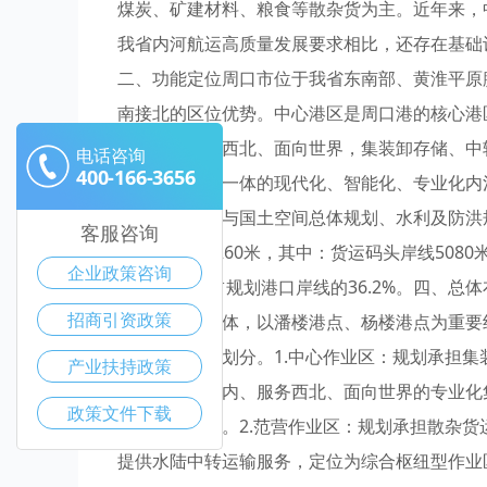
煤炭、矿建材料、粮食等散杂货为主。近年来，
我省内河航运高质量发展要求相比，还存在基础
二、功能定位周口市位于我省东南部、黄淮平原
南接北的区位优势。中心港区是周口港的核心港
足中原、服务西北、面向世界，集装卸存储、中
电话咨询
400-166-3656
客运等功能于一体的现代化、智能化、专业化内
件，统筹考虑与国土空间总体规划、水利及防洪
客服咨询
区港口岸线6260米，其中：货运码头岸线508
企业政策咨询
线2265米，占规划港口岸线的36.2%。四
招商引资政策
营作业区为主体，以潘楼港点、杨楼港点为重要
（二）作业区划分。1.中心作业区：规划承担
产业扶持政策
定位为立足国内、服务西北、面向世界的专业化
政策文件下载
的核心作业区。2.范营作业区：规划承担散杂
提供水陆中转运输服务，定位为综合枢纽型作业