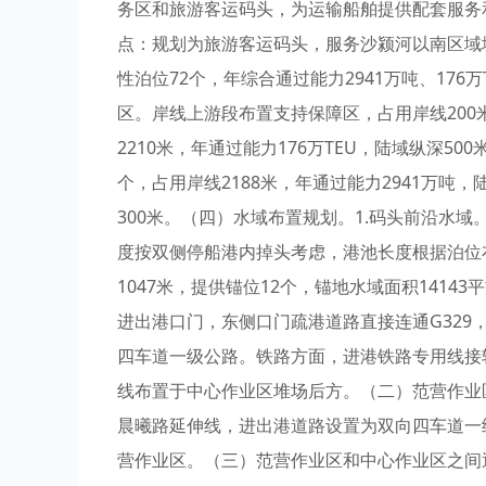
务区和旅游客运码头，为运输船舶提供配套服务
点：规划为旅游客运码头，服务沙颍河以南区域
性泊位72个，年综合通过能力2941万吨、176
区。岸线上游段布置支持保障区，占用岸线200
2210米，年通过能力176万TEU，陆域纵深50
个，占用岸线2188米，年通过能力2941万吨，
300米。（四）水域布置规划。1.码头前沿水
度按双侧停船港内掉头考虑，港池长度根据泊位
1047米，提供锚位12个，锚地水域面积141
进出港口门，东侧口门疏港道路直接连通G32
四车道一级公路。铁路方面，进港铁路专用线接
线布置于中心作业区堆场后方。（二）范营作业
晨曦路延伸线，进出港道路设置为双向四车道一
营作业区。（三）范营作业区和中心作业区之间