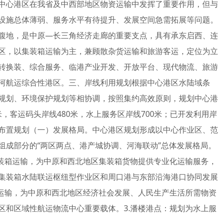
中心港区在我省及中西部地区物资运输中发挥了重要作用，但与
设施总体薄弱、服务水平有待提升、发展空间急需拓展等问题。
腹地，是中原—长三角经济走廊的重要支点，具有承东启西、连
区，以集装箱运输为主，兼顾散杂货运输和旅游客运，定位为立
转换装、综合服务、临港产业开发、开放平台、现代物流、旅游
河航运综合性港区。三、岸线利用规划根据中心港区水陆域条
规划、环境保护规划等相协调，按照集约高效原则，规划中心港
0米，客运码头岸线480米，水上服务区岸线700米；已开发利用岸
、总体布置规划（一）发展格局。中心港区规划形成以中心作业区、范
组成部分的“两区两点、港产城协调、河海联动”总体发展格局。
集装箱运输，为中原和西北地区集装箱货物提供专业化运输服务，
集装箱水陆联运枢纽型作业区和周口港与东部沿海港口协同发展
货运输，为中原和西北地区经济社会发展、人民生产生活所需物资
区和区域性航运物流中心重要载体。3.潘楼港点：规划为水上服