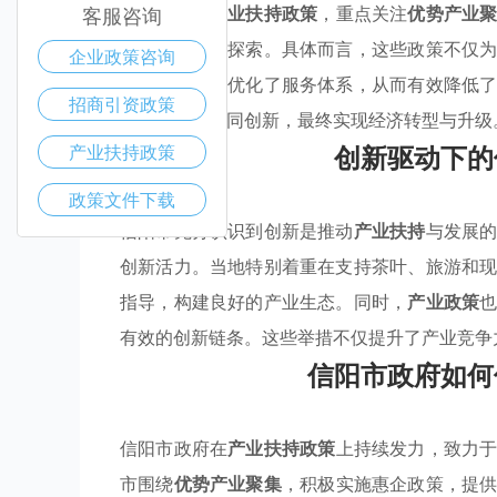
定了一系列
产业扶持政策
，重点关注
优势产业
客服咨询
方面进行深入探索。具体而言，这些政策不仅
企业政策咨询
务平台等方式优化了服务体系，从而有效降低
招商引资政策
更高水平的协同创新，最终实现经济转型与升级
创新驱动下的
产业扶持政策
政策文件下载
信阳市充分认识到创新是推动
产业扶持
与发展
创新活力。当地特别着重在支持茶叶、旅游和
指导，构建良好的产业生态。同时，
产业政策
有效的创新链条。这些举措不仅提升了产业竞争
信阳市政府如何
信阳市政府在
产业扶持政策
上持续发力，致力
市围绕
优势产业聚集
，积极实施惠企政策，提